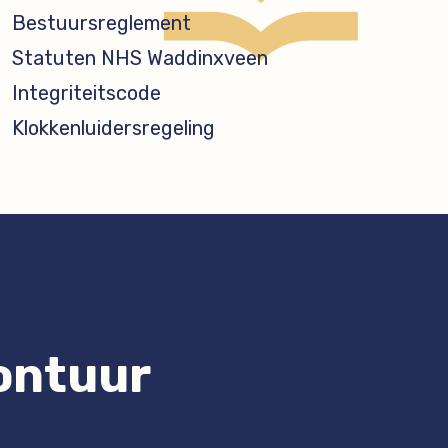
Bestuursreglement
Statuten NHS Waddinxveen
Integriteitscode
Klokkenluidersregeling
vontuur