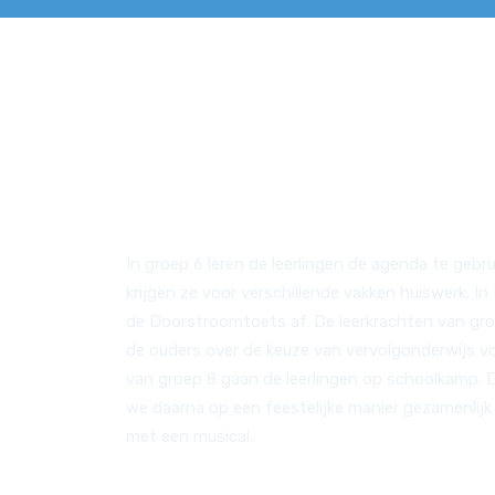
Belangrijke o
In groep 6 leren de leerlingen de agenda te geb
krijgen ze voor verschillende vakken huiswerk. I
de Doorstroomtoets af. De leerkrachten van gr
de ouders over de keuze van vervolgonderwijs vo
van groep 8 gaan de leerlingen op schoolkamp. D
we daarna op een feestelijke manier gezamenlij
met een musical.