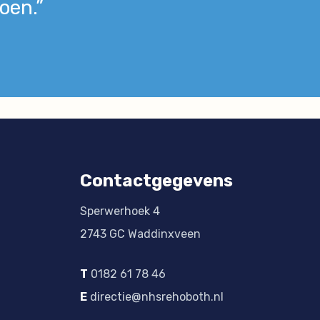
oen.”
Contactgegevens
Sperwerhoek 4
2743 GC Waddinxveen
T
0182 61 78 46
E
directie@nhsrehoboth.nl