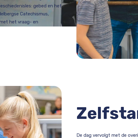
Geschiedenisles: gebed en het
delbergse Catechismus,
 met het vraag- en
Zelfsta
De dag vervolgt met de overig