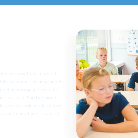
vergangen
ruiken en vanaf dat moment
n februari nemen we in groep 8
oep 8 voeren gesprekken met
or hun kind. Aan het einde
e basisschoolperiode sluiten
k af met een afscheidsavond