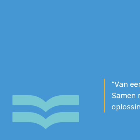
“Van een
Samen n
oplossin