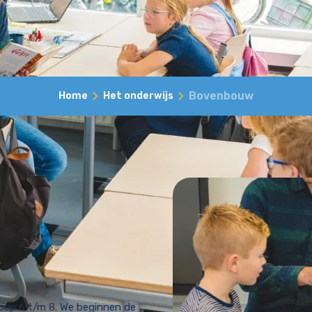
Bovenbouw
Home
Het onderwijs
ep 6 t/m 8. We beginnen de